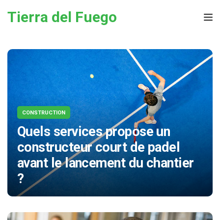
Skip to the content
Tierra del Fuego
Tog
CONSTRUCTION
Quels services propose un
constructeur court de padel
avant le lancement du chantier
?