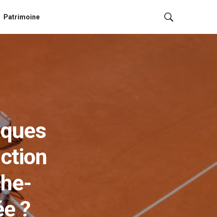
Patrimoine
iques
ction
che-
ée ?