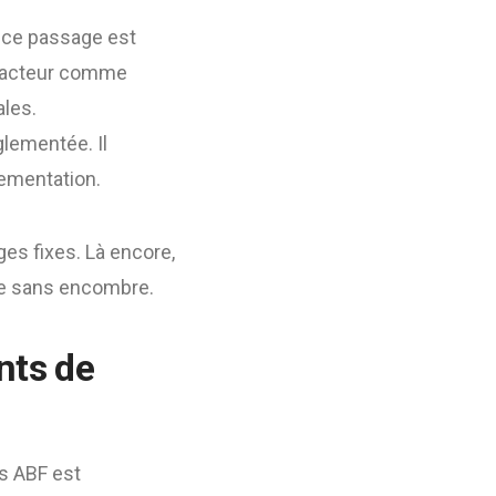
 ce passage est
Un acteur comme
ales.
glementée. Il
lementation.
ges fixes. Là encore,
se sans encombre.
nts de
es ABF est