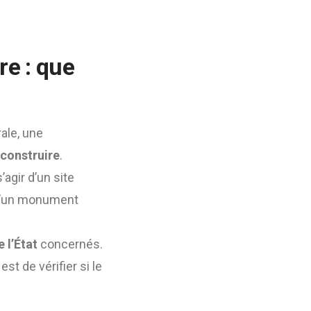
re : que
rale, une
construire
.
s’agir d’un site
 d’un monument
 l’État
concernés.
st de vérifier si le