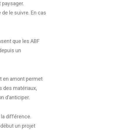
et paysager.
e de le suivre. En cas
nsent que les ABF
 depuis un
act en amont permet
rs des matériaux,
n d’anticiper.
la différence.
 début un projet