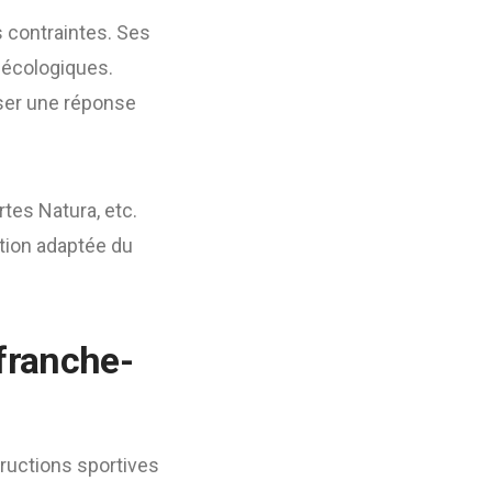
s contraintes. Ses
 écologiques.
iser une réponse
tes Natura, etc.
ration adaptée du
efranche-
tructions sportives