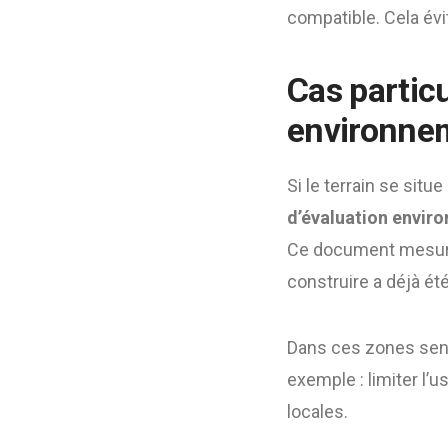
compatible. Cela évit
Cas partic
environne
Si le terrain se sit
d’évaluation envir
Ce document mesure 
construire a déjà ét
Dans ces zones sens
exemple : limiter l’
locales.