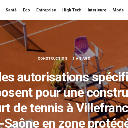
Santé
Eco
Entreprise
High Tech
Interieure
Mode
CONSTRUCTION
1 AN AGO
les autorisations spécif
posent pour une constru
rt de tennis à Villefran
-Saône en zone protég