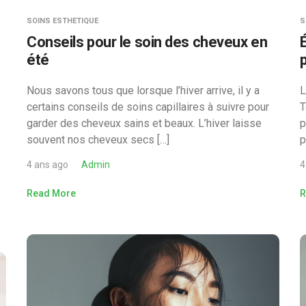
SOINS ESTHETIQUE
S
Conseils pour le soin des cheveux en
été
Nous savons tous que lorsque l’hiver arrive, il y a
L
certains conseils de soins capillaires à suivre pour
T
garder des cheveux sains et beaux. L’hiver laisse
p
souvent nos cheveux secs […]
p
4 ans ago
Admin
4
Read More
R