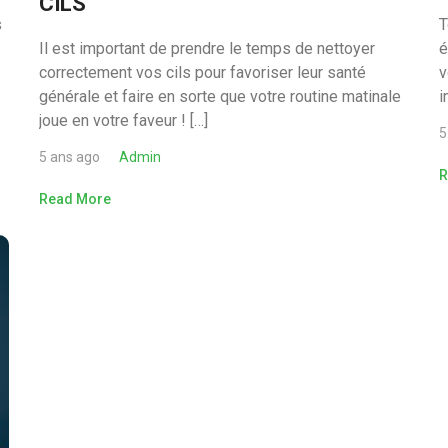
CILS
s
T
Il est important de prendre le temps de nettoyer
é
correctement vos cils pour favoriser leur santé
v
générale et faire en sorte que votre routine matinale
i
joue en votre faveur ! […]
5
5 ans ago
Admin
R
Read More