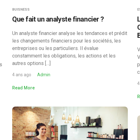
BUISNESS
E
Que fait un analyste financier ?
Un analyste financier analyse les tendances et prédit
les changements financiers pour les sociétés, les
entreprises ou les particuliers. Il évalue
V
constamment les obligations, les actions et les
V
autres options […]
us
p
c
4 ans ago
Admin
4
Read More
R