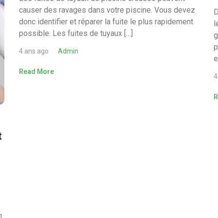
causer des ravages dans votre piscine. Vous devez
D
donc identifier et réparer la fuite le plus rapidement
l
possible. Les fuites de tuyaux […]
g
p
4 ans ago
Admin
e
Read More
4
R
t