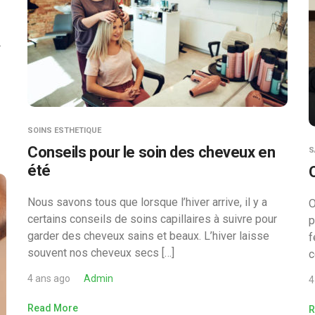
.
SOINS ESTHETIQUE
Conseils pour le soin des cheveux en
S
été
Nous savons tous que lorsque l’hiver arrive, il y a
O
certains conseils de soins capillaires à suivre pour
p
garder des cheveux sains et beaux. L’hiver laisse
f
souvent nos cheveux secs […]
c
4 ans ago
Admin
4
Read More
R