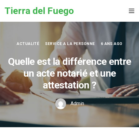
Skip to the content
Tierra del Fuego
Tog
ACTUALITÉ
SERVICE A LA PERSONNE
6 ANS AGO
Quelle est la différence entre
un acte notarié et une
attestation ?
Admin