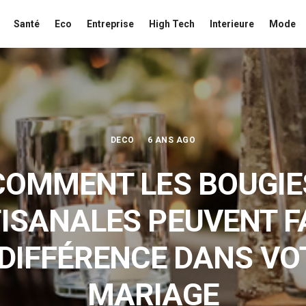
Santé
Eco
Entreprise
High Tech
Interieure
Mode
DECO
6 ANS AGO
COMMENT LES BOUGIE
ISANALES PEUVENT F
 DIFFÉRENCE DANS VO
MARIAGE