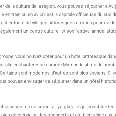
er de la culture de la région, vous pouvez séjourner à Avig
e en train ou en avion, est la capitale officieuse du sud 
 est entouré de villages pittoresques où vous pourrez d
 également un centre culturel, et son festival annuel att
roupe, vous pouvez opter pour un hôtel pittoresque dans 
Une ville enchanteresse comme Mirmande abrite de nomb
 Certains sont modernes, d’autres sont plus anciens. Si
vous pouvez envisager de séjourner dans un hôtel historiq
choisissent de séjourner à Lyon, la ville qui constitue les
 bien desservie par les transports et est bien reliée aux 