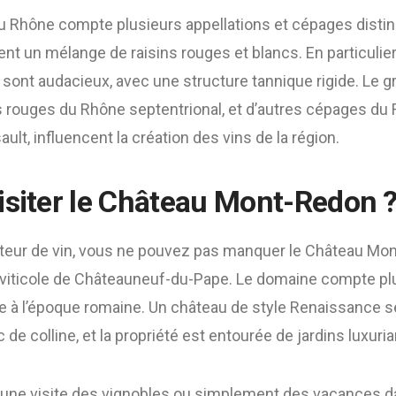
du Rhône compte plusieurs appellations et cépages distin
t un mélange de raisins rouges et blancs. En particulier
sont audacieux, avec une structure tannique rigide. Le g
s rouges du Rhône septentrional, et d’autres cépages d
ult, influencent la création des vins de la région.
isiter le Château Mont-Redon 
teur de vin, vous ne pouvez pas manquer le Château Mont
viticole de Châteauneuf-du-Pape. Le domaine compte pl
e à l’époque romaine. Un château de style Renaissance s
 de colline, et la propriété est entourée de jardins luxuria
une visite des vignobles ou simplement des vacances da