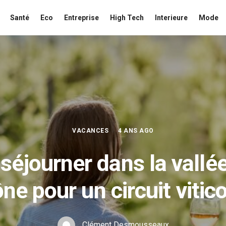
Santé
Eco
Entreprise
High Tech
Interieure
Mode
VACANCES
4 ANS AGO
séjourner dans la vallé
ne pour un circuit vitico
Clément Desmousseaux