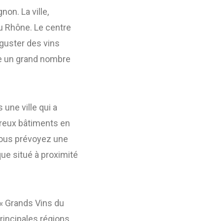
non. La ville,
du Rhône. Le centre
éguster des vins
ire un grand nombre
une ville qui a
reux bâtiments en
 vous prévoyez une
ue situé à proximité
 « Grands Vins du
principales régions