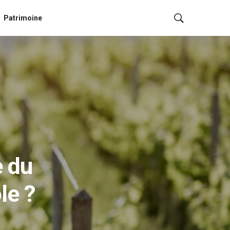
Patrimoine
e du
le ?