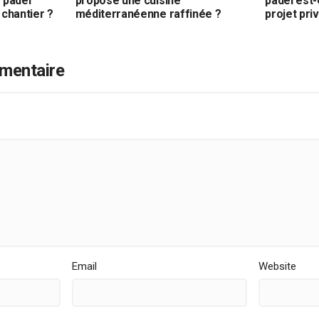
 padel
propose une cuisine
padel est-
 chantier ?
méditerranéenne raffinée ?
projet pri
mentaire
Email
Website