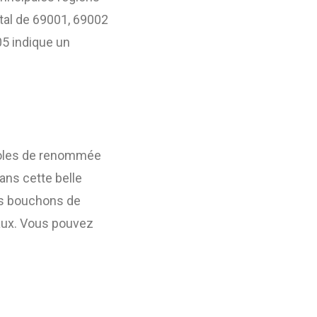
stal de 69001, 69002
05 indique un
icoles de renommée
ns cette belle
es bouchons de
caux. Vous pouvez