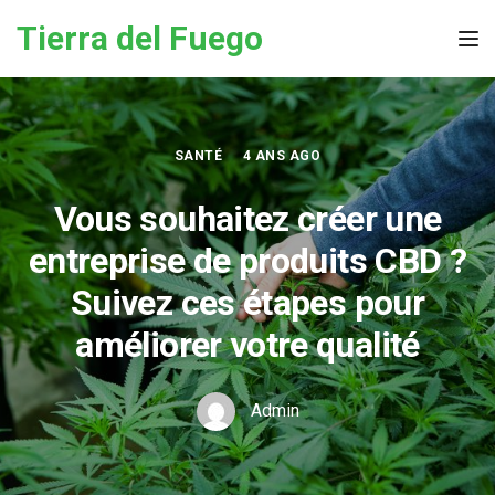
Skip to the content
Tierra del Fuego
Tog
SANTÉ
4 ANS AGO
Vous souhaitez créer une
entreprise de produits CBD ?
Suivez ces étapes pour
améliorer votre qualité
Admin