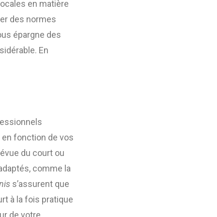
locales en matière
cter des normes
us épargne des
sidérable. En
fessionnels
é en fonction de vos
prévue du court ou
x adaptés, comme la
nis
s’assurent que
t à la fois pratique
ur de votre