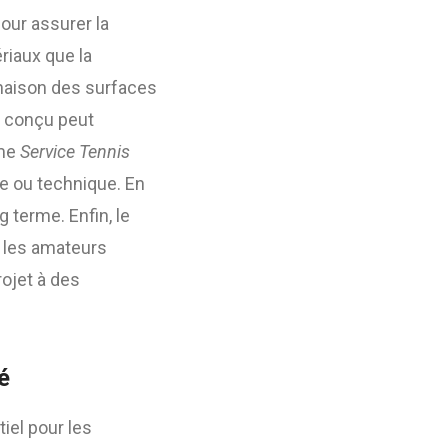
our assurer la
riaux que la
inaison des surfaces
l conçu peut
mme
Service Tennis
ue ou technique. En
g terme. Enfin, le
 les amateurs
ojet à des
é
iel pour les