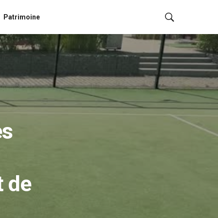
Patrimoine
es
t de