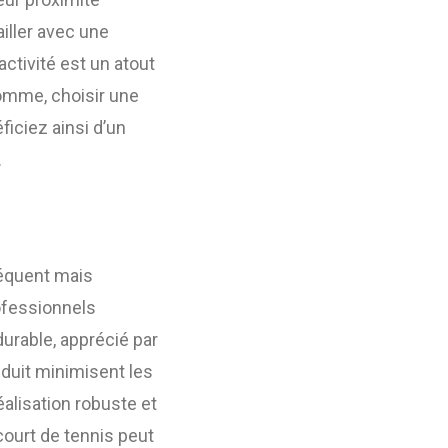
ailler avec une
activité est un atout
omme, choisir une
iciez ainsi d’un
.
équent mais
rofessionnels
 durable, apprécié par
éduit minimisent les
alisation robuste et
court de tennis peut