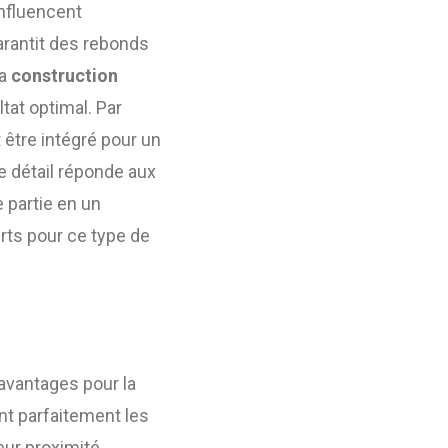
influencent
arantit des rebonds
la
construction
tat optimal. Par
 être intégré pour un
e détail réponde aux
 partie en un
erts pour ce type de
avantages pour la
nt parfaitement les
eur proximité