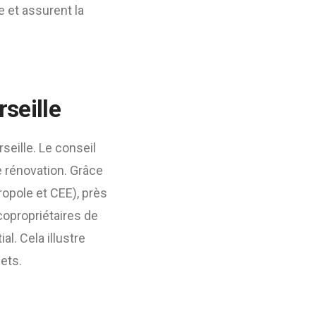
 et assurent la
seille
eille. Le conseil
e rénovation. Grâce
ropole et CEE), près
copropriétaires de
al. Cela illustre
jets.