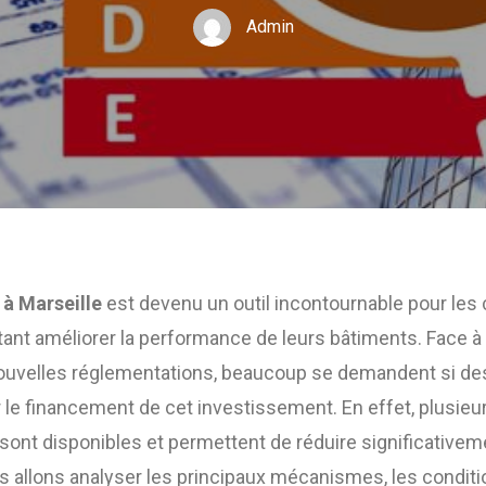
Admin
 à Marseille
est devenu un outil incontournable pour les 
tant améliorer la performance de leurs bâtiments. Face à
 nouvelles réglementations, beaucoup se demandent si d
r le financement de cet investissement. En effet, plusieur
 sont disponibles et permettent de réduire significativemen
s allons analyser les principaux mécanismes, les conditions