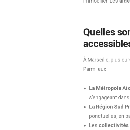
immobilier. Les
aide
Quelles son
accessibles
À Marseille, plusieur
Parmi eux :
La Métropole Ai
s’engageant dans 
La Région Sud P
ponctuelles, en pa
Les
collectivités