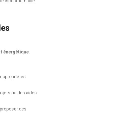
pe incontournable.
les
it énergétique
.
 copropriétés
ojets ou des aides
 proposer des