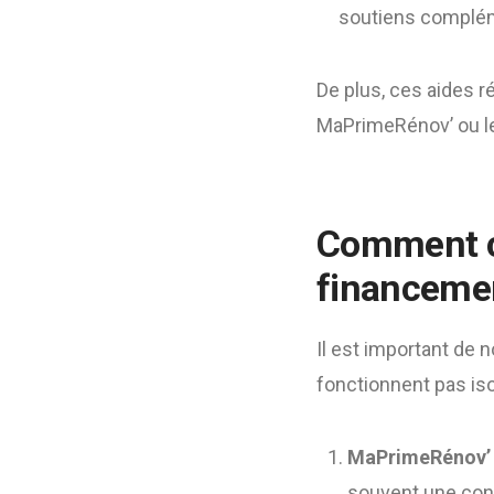
soutiens compléme
De plus, ces aides r
MaPrimeRénov’ ou le
Comment 
financemen
Il est important de 
fonctionnent pas isol
MaPrimeRénov’ 
souvent une cond