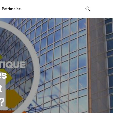
Patrimoine
es
t
?