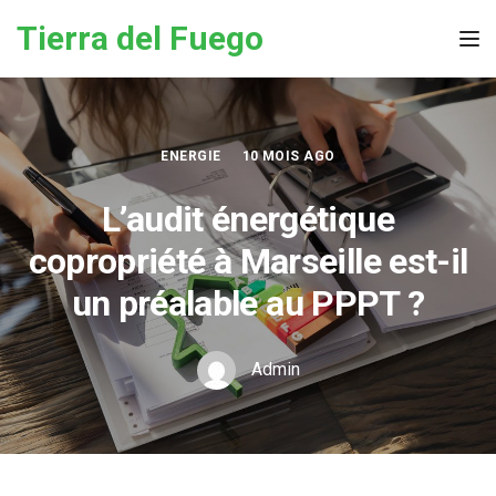
Skip to the content
Tierra del Fuego
Tog
ENERGIE
10 MOIS AGO
L’audit énergétique
copropriété à Marseille est-il
un préalable au PPPT ?
Admin