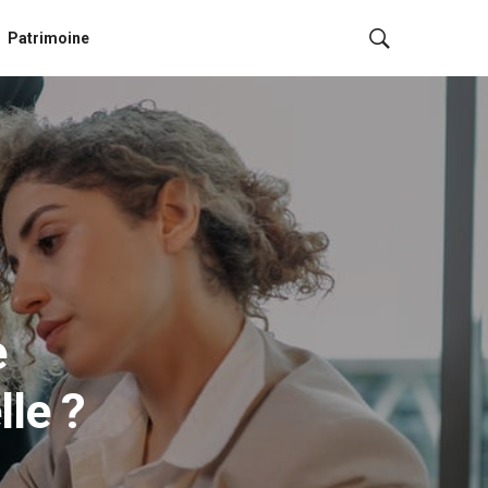
Patrimoine
e
lle ?