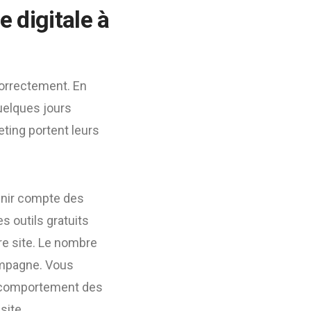
 digitale à
correctement. En
quelques jours
ting portent leurs
enir compte des
s outils gratuits
re site. Le nombre
campagne. Vous
le comportement des
site.