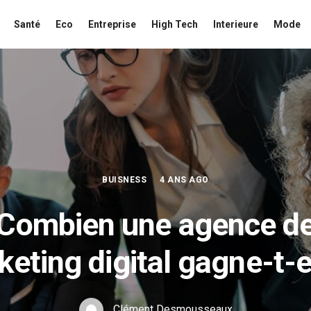
Santé
Eco
Entreprise
High Tech
Interieure
Mode
BUISNESS
4 ANS AGO
Combien une agence d
eting digital gagne-t-e
Clément Desmousseaux