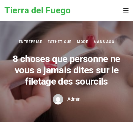
Skip to the content
Tierra del Fuego
Tog
ENTREPRISE
ESTHÉTIQUE
MODE
6 ANS AGO
8 choses que personne ne
vous a jamais dites sur le
filetage des sourcils
Admin