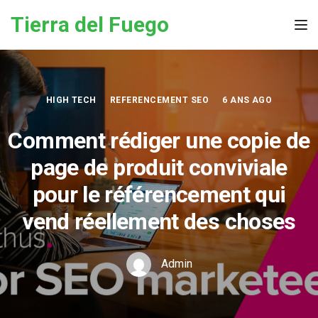
Skip to the content
Tierra del Fuego
Tog
HIGH TECH
REFERENCEMENT SEO
6 ANS AGO
Comment rédiger une copie de
page de produit conviviale
pour le référencement qui
vend réellement des choses
Admin