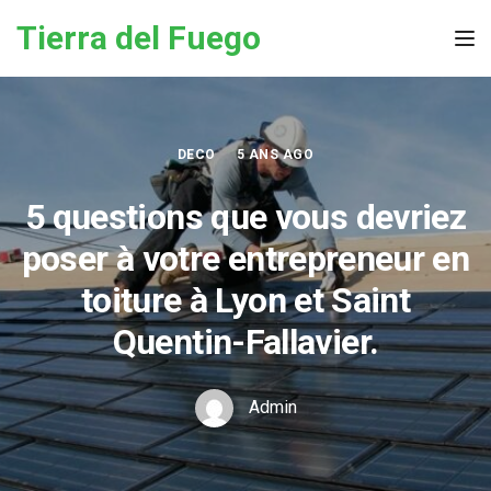
Skip to the content
Tierra del Fuego
Tog
DECO
5 ANS AGO
5 questions que vous devriez
poser à votre entrepreneur en
toiture à Lyon et Saint
Quentin-Fallavier.
Admin