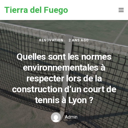
Skip to the content
Tierra del Fuego
Tog
RENOVATION
2 ANS AGO
Quelles sont les normes
environnementales à
respecter lors de la
construction d’un court de
tennis à Lyon ?
Admin