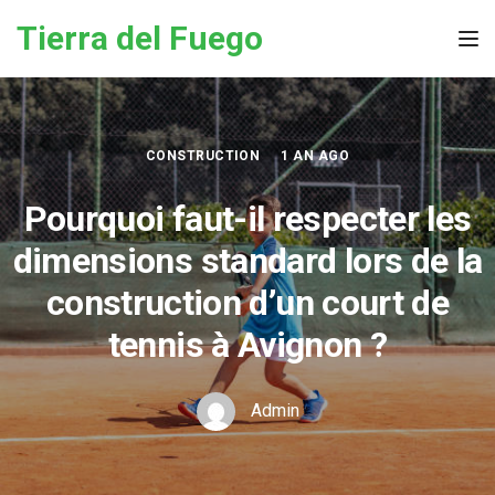
Skip to the content
Tierra del Fuego
Tog
CONSTRUCTION
1 AN AGO
Pourquoi faut-il respecter les
dimensions standard lors de la
construction d’un court de
tennis à Avignon ?
Admin