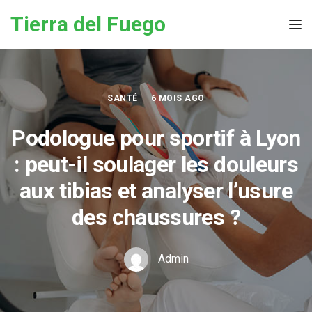
Skip to the content
Tierra del Fuego
Tog
SANTÉ
6 MOIS AGO
Podologue pour sportif à Lyon
: peut-il soulager les douleurs
aux tibias et analyser l’usure
des chaussures ?
Admin