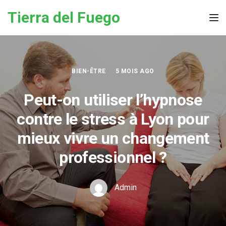
Skip to the content
Tierra del Fuego
Tog
BIEN-ÊTRE
5 MOIS AGO
Peut-on utiliser l’hypnose
contre le stress à Lyon pour
mieux vivre un changement
professionnel ?
Admin