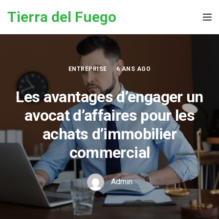
Skip to the content
Tierra del Fuego
Tog
ENTREPRISE
6 ANS AGO
Les avantages d’engager un
avocat d’affaires pour les
achats d’immobilier
commercial
Admin