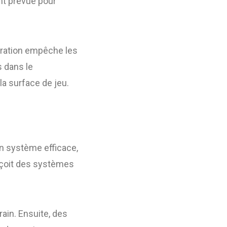
ent prévue pour
pération empêche les
 dans le
la surface de jeu.
un système efficace,
oit des systèmes
ain. Ensuite, des