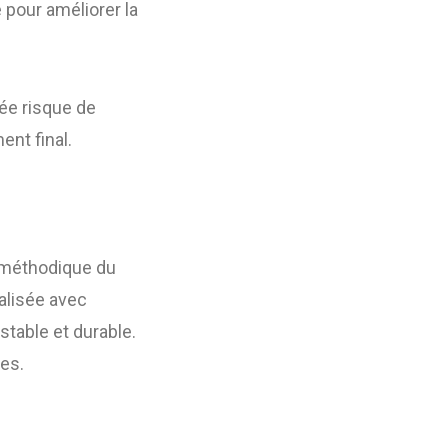
 pour améliorer la
e risque de
ent final.
 méthodique du
éalisée avec
table et durable.
es.