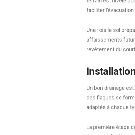
terrain est nivelé p
faciliter l’évacuation 
Une fois le sol prép
affaissements futur
revêtement du court.
Installati
Un bon drainage est 
des flaques se for
adaptés à chaque typ
La première étape co