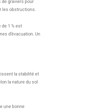
s de graviers pour
r les obstructions.
e de 1 % est
ones d’évacuation. Un
ssent la stabilité et
lon la nature du sol
re une bonne