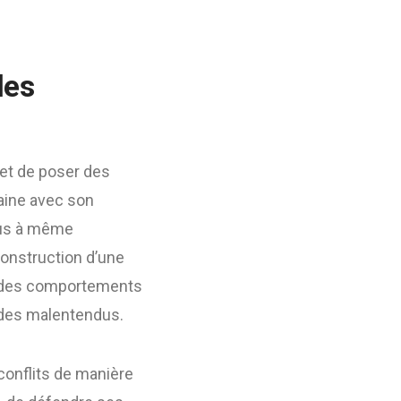
les
met de poser des
aine avec son
lus à même
construction d’une
er des comportements
 des malentendus.
conflits de manière