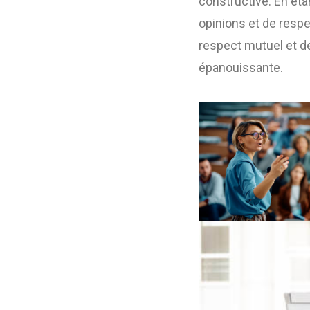
constructive. En éta
opinions et de respec
respect mutuel et d
épanouissante.