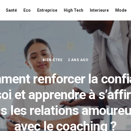
Santé
Eco
Entreprise
High Tech
Interieure
Mode
BIEN-ÊTRE
2 ANS AGO
ent renforcer la conf
soi et apprendre à s’affi
s les relations amoure
avec le coaching ?