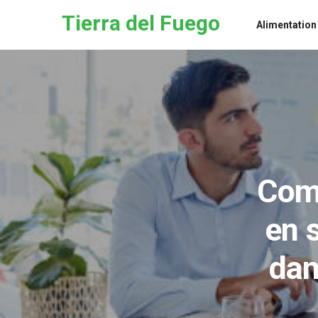
Skip to the content
Tierra del Fuego
Alimentation
Comm
en 
dan