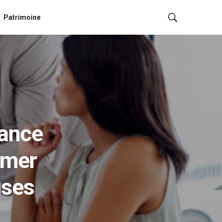
Patrimoine
iance
rmer
uses