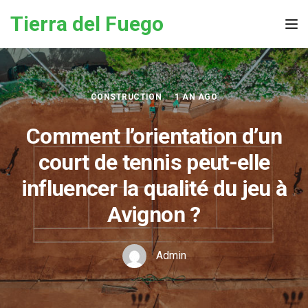
Skip to the content
Tierra del Fuego
Tog
CONSTRUCTION
1 AN AGO
Comment l’orientation d’un
court de tennis peut-elle
influencer la qualité du jeu à
Avignon ?
Admin