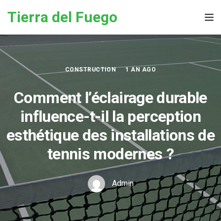
Skip to the content
Tierra del Fuego
Tog
CONSTRUCTION
1 AN AGO
Comment l’éclairage durable
influence-t-il la perception
esthétique des installations de
tennis modernes ?
Admin