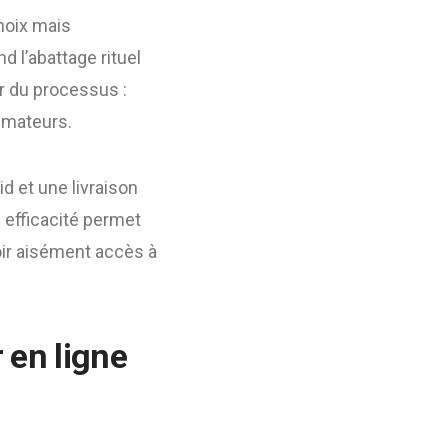
hoix mais
 l’abattage rituel
r du processus :
mmateurs.
d et une livraison
e efficacité permet
ir aisément accès à
 en ligne