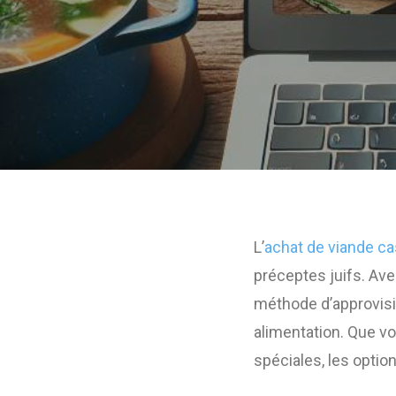
L’
achat de viande ca
préceptes juifs. Av
méthode d’approvisi
alimentation. Que v
spéciales, les optio