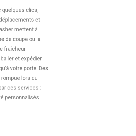
 quelques clics,
s déplacements et
casher mettent à
pe de coupe ou la
de fraîcheur
baller et expédier
qu’à votre porte. Des
s rompue lors du
par ces services :
ité personnalisés