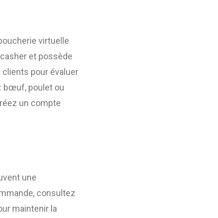
oucherie virtuelle
n casher et possède
 clients pour évaluer
 : bœuf, poulet ou
 créez un compte
ouvent une
 commande, consultez
our maintenir la