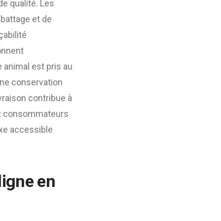
de qualité. Les
abattage et de
çabilité
onnent
 animal est pris au
ne conservation
ivraison contribue à
 aux consommateurs
uxe accessible
ligne en