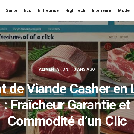
Santé
Eco
Entreprise
High Tech
Interieure
Mode
ALIMENTATION
3 ANS AGO
t de Viande Casher en 
: Fraîcheur Garantie et
Commodité d’un Clic