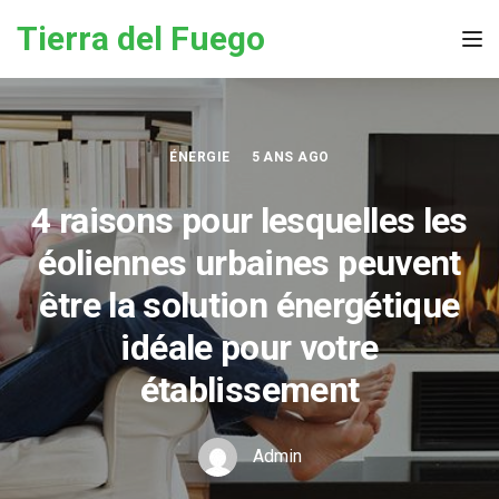
Skip to the content
Tierra del Fuego
Tog
ÉNERGIE
5 ANS AGO
4 raisons pour lesquelles les
éoliennes urbaines peuvent
être la solution énergétique
idéale pour votre
établissement
Admin