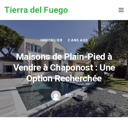
Skip to the content
Tierra del Fuego
Tog
IMMOBILIER
2 ANS AGO
Maisons de Plain-Pied à
Vendre à Chaponost : Une
Option Recherchée
Admin