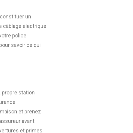
 constituer un
e câblage électrique
votre police
pour savoir ce qui
a propre station
surance
 maison et prenez
 assureur avant
uvertures et primes