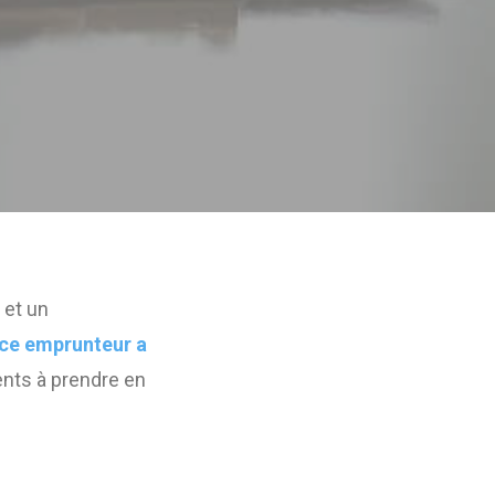
 et un
nce emprunteur a
nts à prendre en