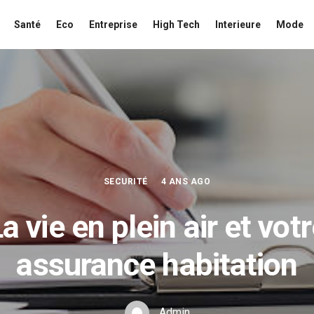
Santé
Eco
Entreprise
High Tech
Interieure
Mode
SECURITÉ
4 ANS AGO
a vie en plein air et vot
assurance habitation
Admin