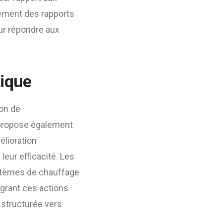
alement des rapports
ur répondre aux
tique
ion de
ropose également
élioration
leur efficacité. Les
ystèmes de chauffage
égrant ces actions
 structurée vers