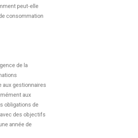
omment peut-elle
on de consommation
Agence de la
mmations
e aux gestionnaires
formément aux
s obligations de
 avec des objectifs
à une année de