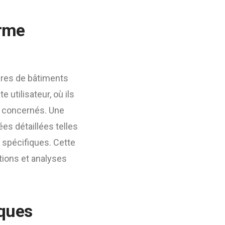
orme
aires de bâtiments
 utilisateur, où ils
s concernés. Une
es détaillées telles
s spécifiques. Cette
ations et analyses
iques