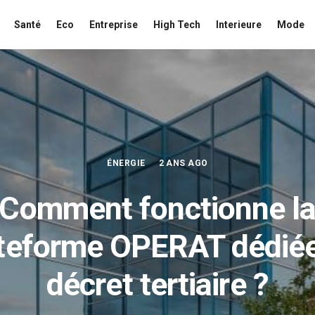
Santé
Eco
Entreprise
High Tech
Interieure
Mode
ÉNERGIE
2 ANS AGO
Comment fonctionne l
teforme OPERAT dédié
décret tertiaire ?