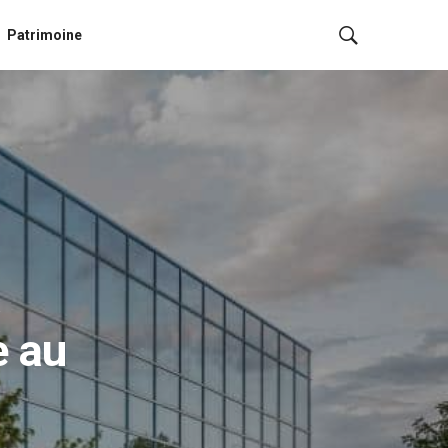
Patrimoine
a
e au